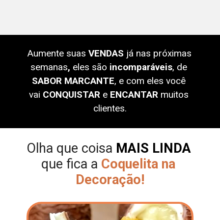
Aumente suas
 VENDAS 
já nas próximas 
semanas
,
 eles são
incomparáveis
, de 
SABOR MARCANTE
, e
 com eles você 
vai 
CONQUISTAR
 e 
ENCANTAR
 muitos 
clientes.
Olha que coisa 
MAIS LINDA
que fica a 
Coquelita na 
Decoração!