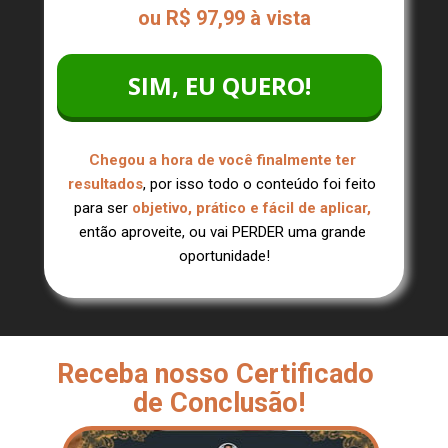
ou R$ 97,99 à vista
SIM, EU QUERO!
Chegou a hora de você finalmente ter 
resultados
, por isso todo o conteúdo foi feito 
para ser 
objetivo, prático e fácil de aplicar,
então aproveite, ou vai PERDER uma grande 
oportunidade!
Receba nosso Certificado 
de Conclusão!