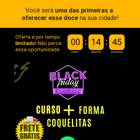
Você será 
uma das primeiras a 
oferecer esse doce
 na sua cidade!
Oferta é por tempo 
00
14
44
limitado
! Não perca 
essa oportunidade.
HORAS
MINUTOS
SEGUNDOS