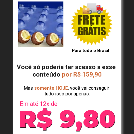
Para todo o Brasil
Você só poderia ter acesso a esse 
conteúdo 
por R$ 159,90
Mas 
somente
HOJE
, você vai conseguir 
tudo isso por apenas​:
Em até 12x
 de
R$ 9,80