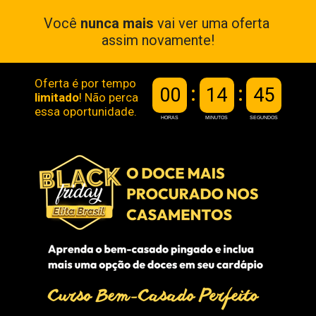
Você 
nunca mais
 vai ver uma oferta 
assim novamente!
Oferta é por tempo 
00
14
44
limitado
! Não perca 
essa oportunidade.
HORAS
MINUTOS
SEGUNDOS