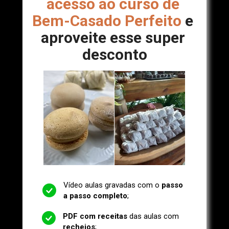
acesso ao curso de 
Bem-Casado Perfeito
 e 
aproveite esse super 
desconto
Vídeo aulas gravadas com o 
passo 
a passo completo
;
PDF com receitas
 das aulas com 
recheios
;