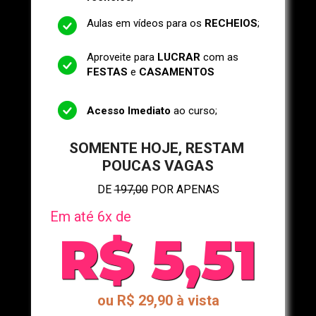
Aulas em vídeos para os 
RECHEIOS
;
Aproveite para 
LUCRAR
 com as 
FESTAS
 e 
CASAMENTOS
Acesso Imediato
 ao curso; 
SOMENTE HOJE, RESTAM 
POUCAS VAGAS
DE 
197,00
 POR APENAS
Em até 6x
 de
R$ 5,51
ou R$ 29,90 à vista